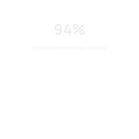
94%
profesionales con contrato indefinido
94%
de los residuos de la producción siderúrgica son valorizados